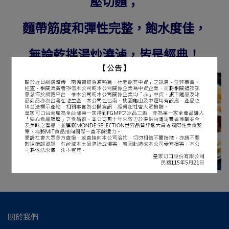
壓切麵；
麵帶筋度和彈性完整，飽水度佳，
無論乾拌湯炒澆滷，皆是經典！
關於我們