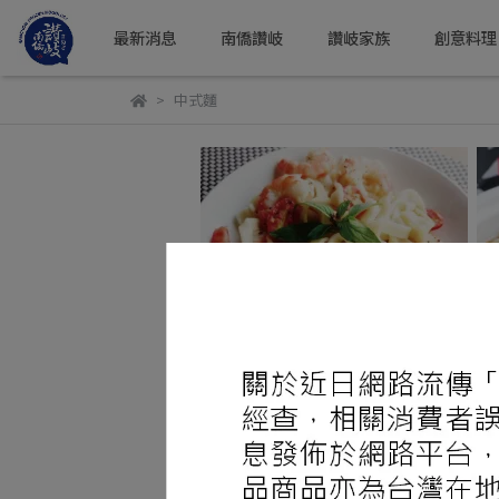
最新消息
南僑讚岐
讚岐家族
創意料理
中式麵