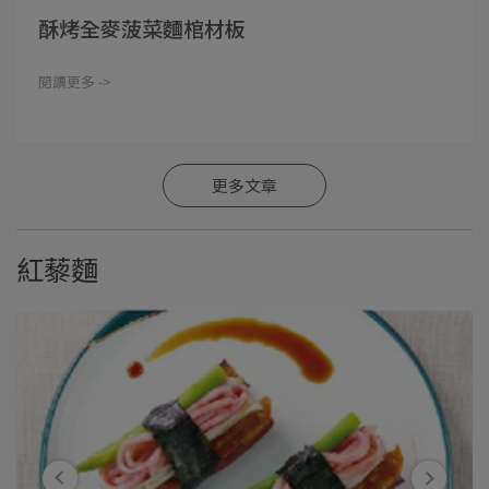
酥烤全麥菠菜麵棺材板
閱讀更多 ->
更多文章
紅藜麵