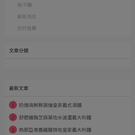
柚子麵
最新消息
好評推薦
文章分類
最新文章
1
奶燉海鮮鮮蔬燴皇家義式湯麵
2
舒肥雞胸芝麻葉佐水波蛋義大利麵
3
熱那亞青醬雞腿排佐皇家義大利麵