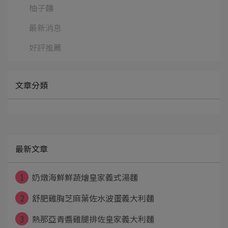
柚子麵
最新消息
好評推薦
文章分類
最新文章
1
奶燉海鮮鮮蔬燴皇家義式湯麵
2
舒肥雞胸芝麻葉佐水波蛋義大利麵
3
熱那亞青醬雞腿排佐皇家義大利麵